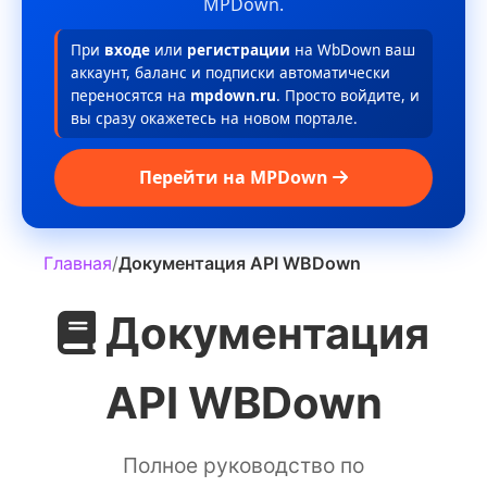
MPDown.
При
входе
или
регистрации
на WbDown ваш
аккаунт, баланс и подписки автоматически
переносятся на
mpdown.ru
. Просто войдите, и
вы сразу окажетесь на новом портале.
Перейти на MPDown
Главная
/
Документация API WBDown
Документация
API WBDown
Полное руководство по