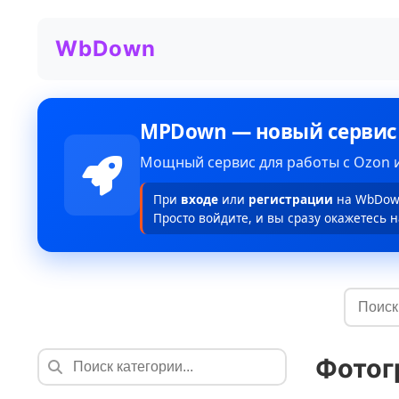
WbDown
MPDown — новый сервис
Мощный сервис для работы с Ozon и
При
входе
или
регистрации
на WbDown
Просто войдите, и вы сразу окажетесь н
Фотог