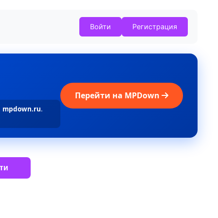
Войти
Регистрация
Перейти на MPDown
а
mpdown.ru
.
ти