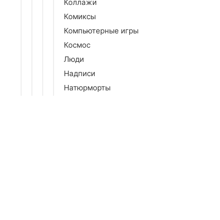
Коллажи
Комиксы
Компьютерные игры
Космос
Люди
Надписи
Натюрморты
Природа
Праздники
Религия
Репродукции
Ретро
Спорт
Транспорт
Фотография
Фэнтези