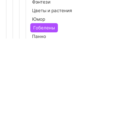
Фэнтези
Цветы и растения
Юмор
Гобелены
Панно
Картины 3D
Картины в рамах
Модульные картины
Постеры
Постеры в рамах
Рамы багетные
Рамы для постеров
Таблички и наклейки информационные
Наклейки и декор
Подушки и чехлы