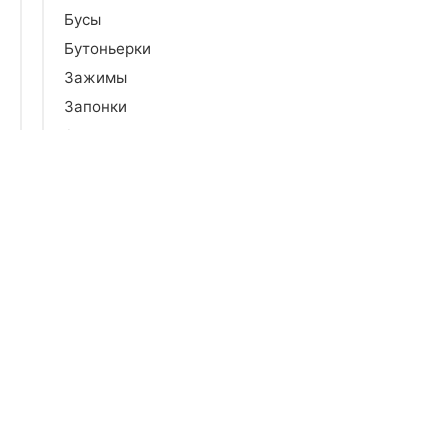
Бусы
Бутоньерки
Зажимы
Запонки
Значки
Колье
Кольца
Комплекты
Пирсинг
Подвески
Серьги
Цепочки
Четки
Чокеры
Шармы