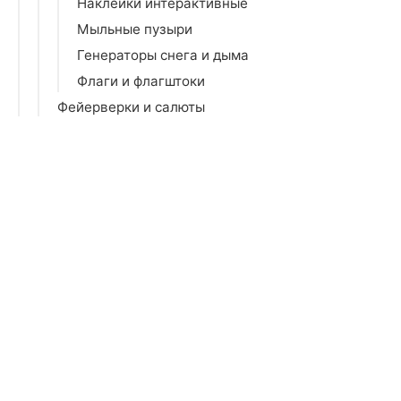
Наклейки интерактивные
Мыльные пузыри
Генераторы снега и дыма
Флаги и флагштоки
Фейерверки и салюты
Ростовые фигуры
Зеркала
Коврики
Кронштейны
Освещение
Отдых на природе
Парфюмерия для дома
Прихожая
Религия, эзотерика