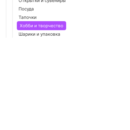
Открытки и сувениры
Посуда
Тапочки
Хобби и творчество
Шарики и упаковка
Ювелирные украшения
Именные подарки
Дом
Красота
Аксессуары
Электроника
Игрушки