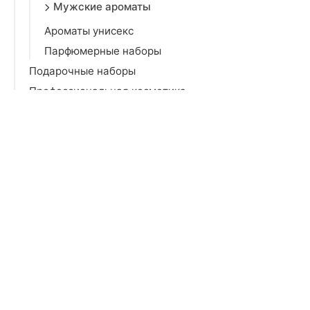
Мужские ароматы
Ароматы унисекс
Парфюмерные наборы
Подарочные наборы
Профессиональная косметика
Средства личной гигиены
Гигиена полости рта
Уход за кожей
Мебель для салонов красоты
Аксессуары
Электроника
Игрушки