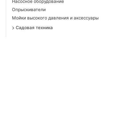
Насосное оборудование
Опрыскиватели
Мойки высокого давления и аксессуары
Садовая техника
Садовые инструменты
Грили, мангалы и барбекю
Грили газовые и аксессуары к ним
Грили угольные
Коптильни и средства для копчения
Мангалы
Очаги, чаши и печи для казана
Решетки и аксессуары для гриля и мангала
Тандыры и аксессуары к ним
Газовые плитки, горелки и нагреватели
Уголь, дрова и средства для розжига