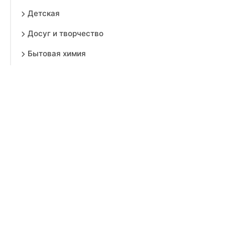
Детская
Досуг и творчество
Бытовая химия
Все для праздника
Зеркала
Коврики
Кронштейны
Освещение
Отдых на природе
Парфюмерия для дома
Прихожая
Религия, эзотерика