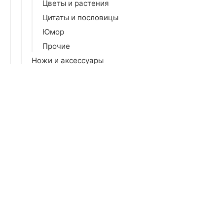
Цветы и растения
Цитаты и пословицы
Юмор
Прочие
Ножи и аксессуары
Посуда для микроволновой печи
Порядок на кухне
Разделочные доски
Сервизы и наборы
Сервировка стола
Столовое серебро
Столовые приборы
Тарелки и блюда
Термопосуда
Фильтры для воды