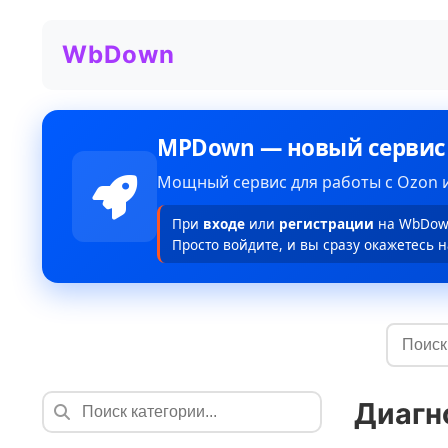
WbDown
MPDown — новый сервис
Мощный сервис для работы с Ozon и
При
входе
или
регистрации
на WbDown
Просто войдите, и вы сразу окажетесь н
Диагн