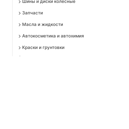
Шины и диски колесные
Запчасти
Масла и жидкости
Автокосметика и автохимия
Краски и грунтовки
Автоэлектроника и навигация
Аккумуляторы и сопутствующие
товары
Аксессуары в салон и
багажник
Коврики
Внешний тюнинг
Другие аксессуары и доп.
оборудование