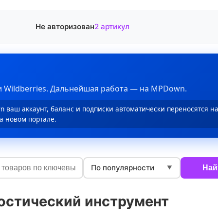
Не авторизован
2 артикул
 Wildberries. Дальнейшая работа — на MPDown.
 ваш аккаунт, баланс и подписки автоматически переносятся н
а новом портале.
По популярности
Най
▼
остический инструмент