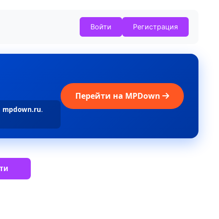
Войти
Регистрация
Перейти на MPDown
а
mpdown.ru
.
ти