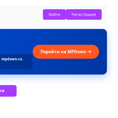
Войти
Регистрация
Перейти на MPDown
а
mpdown.ru
.
ти