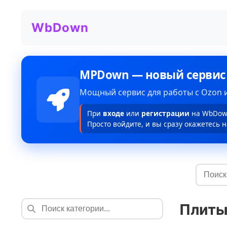
WbDown
MPDown — новый сервис
Мощный сервис для работы с Ozon и
При
входе
или
регистрации
на WbDown
Просто войдите, и вы сразу окажетесь н
Плиты