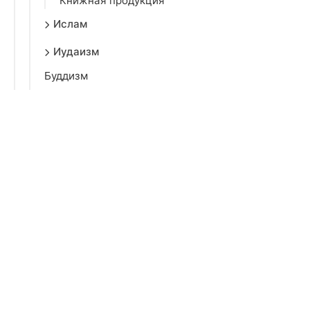
Книжная продукция
Ислам
Иудаизм
Буддизм
Эзотерика и обереги
Благоустройство могилы
Книжная продукция
Украшения и символика
Декор и сувениры
Сувенирная продукция
Хозяйственные товары
Хранение вещей
Цветы, вазы и кашпо