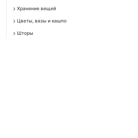
Хранение вещей
Цветы, вазы и кашпо
Шторы
Красота
Аксессуары
Электроника
Игрушки
Мебель
Товары для взрослых