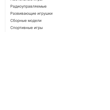
Радиоуправляемые
Развивающие игрушки
Сборные модели
Спортивные игры
Сюжетно-ролевые игры
Творчество и рукоделие
Фигурки и роботы
Мебель
Товары для взрослых
Продукты
Бытовая техника