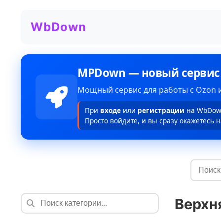
WbDown
MPDown — новый сервис
Мощный сервис для работы с Ozon и
При
входе
или
регистрации
на WbDown
Просто войдите, и вы сразу окажетесь н
Верхн