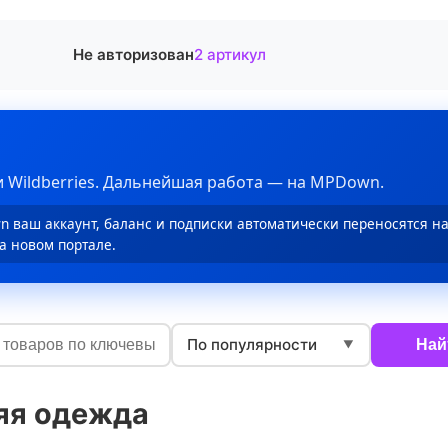
Не авторизован
2 артикул
 Wildberries. Дальнейшая работа — на MPDown.
 ваш аккаунт, баланс и подписки автоматически переносятся н
а новом портале.
По популярности
Най
▼
яя одежда