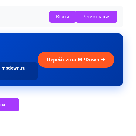
Войти
Регистрация
Перейти на MPDown
а
mpdown.ru
.
ти