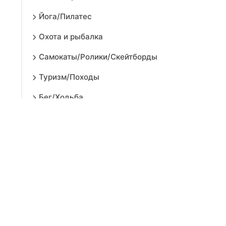
Йога/Пилатес
Охота и рыбалка
Самокаты/Ролики/Скейтборды
Туризм/Походы
Бег/Ходьба
Командные виды спорта
Водные виды спорта
Зимние виды спорта
Поддержка и восстановление
Спортивное питание и
косметика