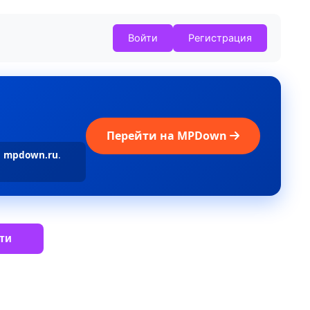
Войти
Регистрация
Перейти на MPDown
а
mpdown.ru
.
ти