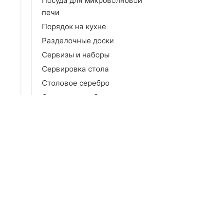
Посуда для микроволновой
печи
Порядок на кухне
Разделочные доски
Сервизы и наборы
Сервировка стола
Столовое серебро
Столовые приборы
Тарелки и блюда
Термопосуда
Фильтры для воды
Хлебницы
Чайники и кофейники
Предметы интерьера
Спальня