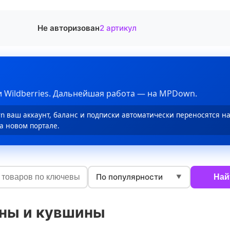
Не авторизован
2 артикул
 Wildberries. Дальнейшая работа — на MPDown.
 ваш аккаунт, баланс и подписки автоматически переносятся н
а новом портале.
По популярности
Най
▼
ны и кувшины