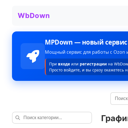
WbDown
MPDown — новый сервис
Мощный сервис для работы с Ozon и
При
входе
или
регистрации
на WbDown
Просто войдите, и вы сразу окажетесь н
Графи