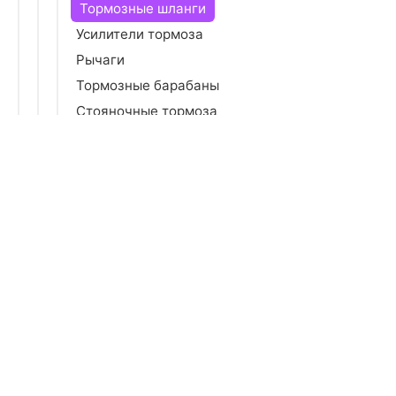
Тормозные шланги
Усилители тормоза
Рычаги
Тормозные барабаны
Стояночные тормоза
Тросовые приводы
Комплекты тормозов
Фильтры
Тяги
Другие комплектующие
Рулевое управление
Стеклоочистители
Электрооборудование
Ремкомплекты автомобильные
Отопление и кондиционирование