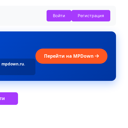
Войти
Регистрация
Перейти на MPDown
а
mpdown.ru
.
ти