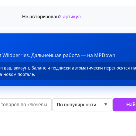
Не авторизован
2 артикул
 Wildberries. Дальнейшая работа — на MPDown.
 ваш аккаунт, баланс и подписки автоматически переносятся н
а новом портале.
По популярности
Най
▼