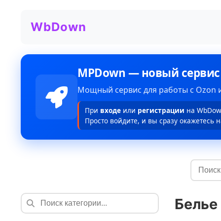
WbDown
MPDown — новый сервис
Мощный сервис для работы с Ozon и
При
входе
или
регистрации
на WbDown
Просто войдите, и вы сразу окажетесь н
Белье