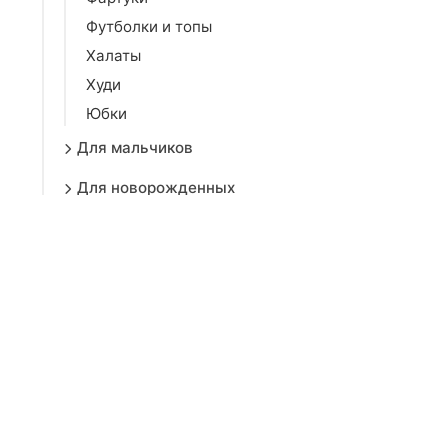
Футболки и топы
Халаты
Худи
Юбки
Для мальчиков
Для новорожденных
Детская электроника
Конструкторы
Детский транспорт
Прогулки и путешествия
Детское питание
Детская комната
Религиозная одежда