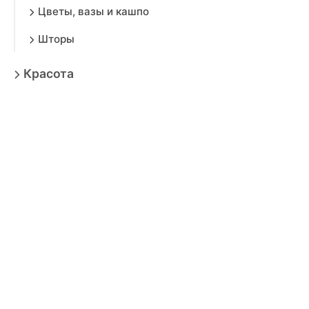
Цветы, вазы и кашпо
Шторы
Красота
Аксессуары
Электроника
Игрушки
Мебель
Товары для взрослых
Продукты