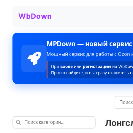
WbDown
MPDown — новый сервис
Мощный сервис для работы с Ozon и
При
входе
или
регистрации
на WbDown
Просто войдите, и вы сразу окажетесь н
Лонгс