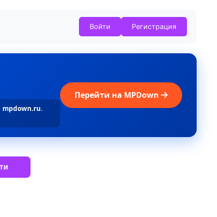
Войти
Регистрация
Перейти на MPDown
а
mpdown.ru
.
ти