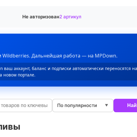
Не авторизован
2 артикул
 Wildberries. Дальнейшая работа — на MPDown.
 ваш аккаунт, баланс и подписки автоматически переносятся н
а новом портале.
По популярности
Най
▼
ливы