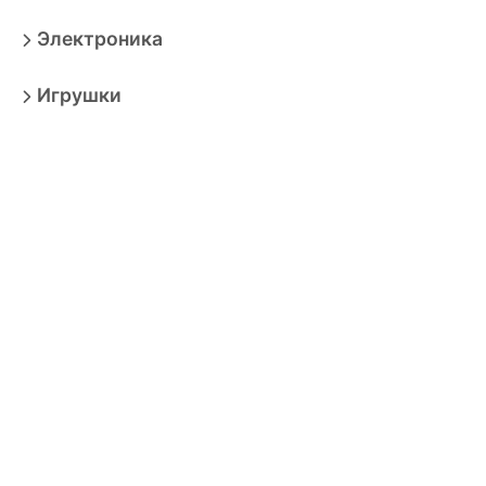
Электроника
Игрушки
Мебель
Товары для взрослых
Продукты
Бытовая техника
Зоотовары
Спорт