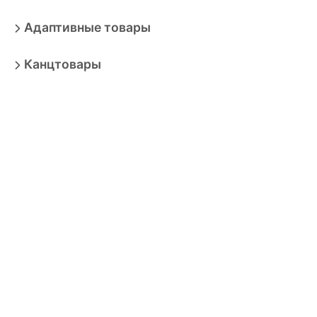
Адаптивные товары
Канцтовары
Сделано в России
Культурный код
Цифровые товары
Автомобили
Не удалось загрузить товары. Попробуйте позже.