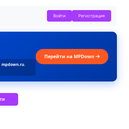
Войти
Регистрация
Перейти на MPDown
а
mpdown.ru
.
ти