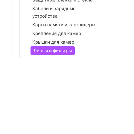
Кабели и зарядные
устройства
Карты памяти и картридеры
Крепления для камер
Крышки для камер
Линзы и фильтры
Пульты для камер
Реквизит для фотографа
Средства для чистки оптики
Фотопленка
Штативы и моноподы
Аксессуары для телевизоров
Объективы
Студийное оборудование
Кронштейны