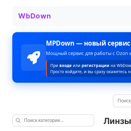
WbDown
MPDown — новый сервис
Мощный сервис для работы с Ozon и
При
входе
или
регистрации
на WbDown
Просто войдите, и вы сразу окажетесь н
Линзы