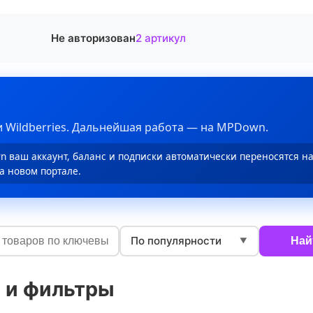
Не авторизован
2 артикул
 Wildberries. Дальнейшая работа — на MPDown.
 ваш аккаунт, баланс и подписки автоматически переносятся н
а новом портале.
По популярности
Най
▼
 и фильтры