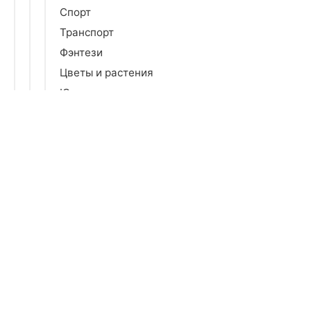
Спорт
Транспорт
Фэнтези
Цветы и растения
Юмор
Спальня
Гостиная
Детская
Досуг и творчество
Бытовая химия
Все для праздника
Зеркала
Коврики