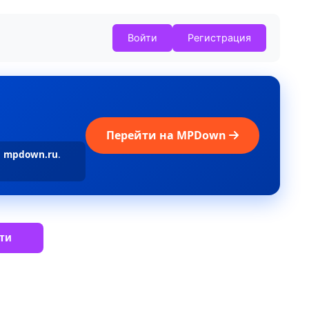
Войти
Регистрация
Перейти на MPDown
а
mpdown.ru
.
ти