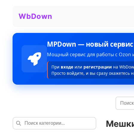
WbDown
MPDown — новый сервис
Мощный сервис для работы с Ozon и
При
входе
или
регистрации
на WbDown
Просто войдите, и вы сразу окажетесь н
Мешки