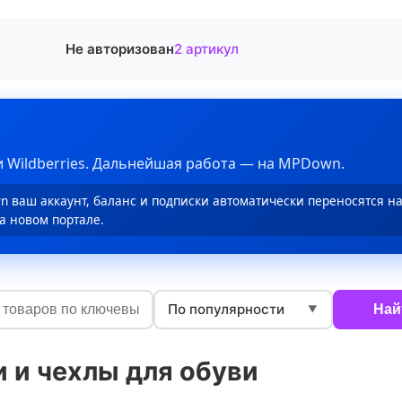
Не авторизован
2 артикул
 Wildberries. Дальнейшая работа — на MPDown.
 ваш аккаунт, баланс и подписки автоматически переносятся н
а новом портале.
По популярности
Най
▼
 и чехлы для обуви