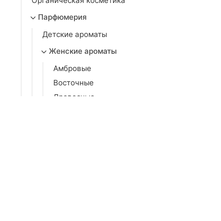
Органическая косметика
Парфюмерия
Детские ароматы
Женские ароматы
Амбровые
Восточные
Древесные
Зеленые
Кожаные
Пудровые
Фруктовые
Фужерные
Цветочные
Цитрусовые
Шипровые