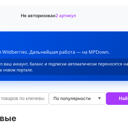
Не авторизован
2 артикул
 Wildberries. Дальнейшая работа — на MPDown.
 ваш аккаунт, баланс и подписки автоматически переносятся н
а новом портале.
По популярности
Най
▼
овые