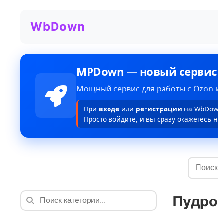
WbDown
MPDown — новый сервис
Мощный сервис для работы с Ozon и
При
входе
или
регистрации
на WbDown
Просто войдите, и вы сразу окажетесь н
Пудр