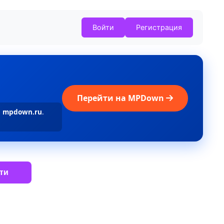
Войти
Регистрация
Перейти на MPDown
а
mpdown.ru
.
ти