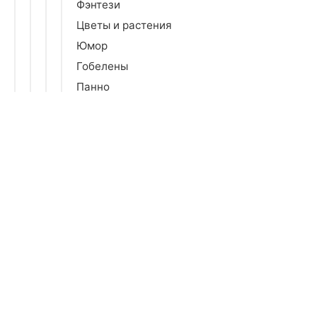
Фэнтези
Цветы и растения
Юмор
Гобелены
Панно
Картины 3D
Картины в рамах
Модульные картины
Постеры
Постеры в рамах
Рамы багетные
Рамы для постеров
Таблички и наклейки информационные
Наклейки и декор
Подушки и чехлы