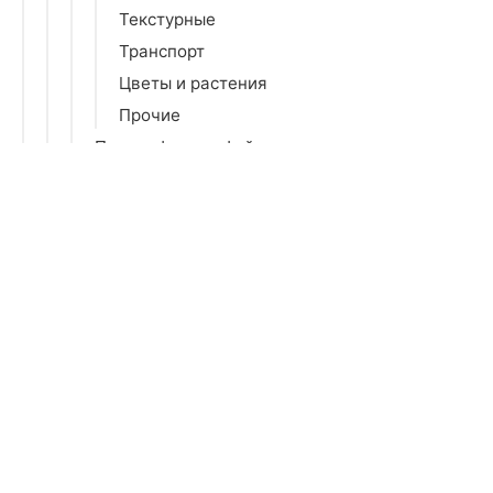
Текстурные
Транспорт
Цветы и растения
Прочие
Печать фотографий
Фигурки и статуэтки
Спальня
Гостиная
Детская
Досуг и творчество
Бытовая химия
Все для праздника
Зеркала