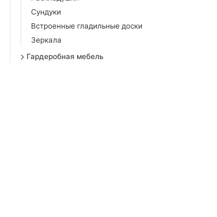
Сундуки
Встроенные гладильные доски
Зеркала
Гардеробная мебель
Офисная мебель
Садовая мебель
Торговая мебель
Торговое оборудование
Мебель для салонов красоты
Зеркала
Мебельная фурнитура
Товары для взрослых