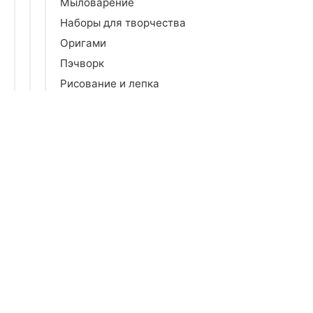
Мыловарение
Наборы для творчества
Оригами
Пэчворк
Рисование и лепка
Скрапбукинг
Чехлы и органайзеры
Шитье
Швейное оборудование и аксессуары
Бытовая химия
Все для праздника
Зеркала
Коврики
Кронштейны
Освещение