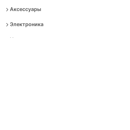
Аксессуары
Электроника
Игрушки
Мебель
Товары для взрослых
Продукты
Бытовая техника
Зоотовары
Спорт