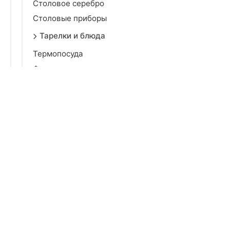
Столовое серебро
Столовые приборы
Тарелки и блюда
Термопосуда
Фильтры для воды
Хлебницы
Чайники и кофейники
Предметы интерьера
Спальня
Гостиная
Детская
Досуг и творчество
Бытовая химия