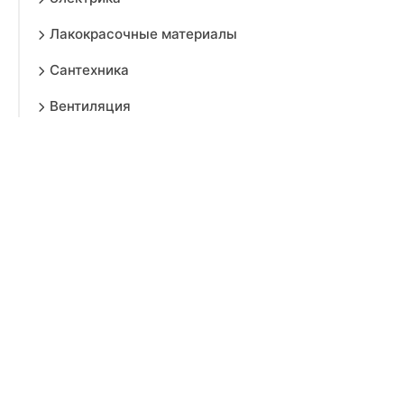
Лакокрасочные материалы
Сантехника
Вентиляция
Водоснабжение и газоснабжение
Баки и емкости
Водоснабжение
Газоснабжение
Запорная арматура
Запчасти для водоснабжения
Измерительные приборы
Канализация
Люки
Насосы и гидроаккумуляторы