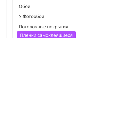
Обои
Фотообои
Потолочные покрытия
Пленки самоклеящиеся
Декоративные элементы
Напольные покрытия
Плитка
Электрика
Лакокрасочные материалы
Сантехника
Вентиляция
Водоснабжение и газоснабжение
Отопление