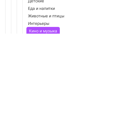
Детские
Еда и напитки
Животные и птицы
Интерьеры
Кино и музыка
Коллажи
Компьютерные игры
Космос
Люди
Натюрморты
Природа
Праздники
Профессии
Религия
Репродукции
Романтика