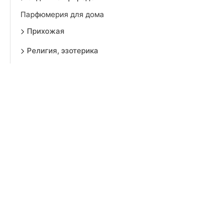
Парфюмерия для дома
Прихожая
Религия, эзотерика
Сувенирная продукция
Хозяйственные товары
Хранение вещей
Цветы, вазы и кашпо
Шторы
Красота
Аксессуары
Электроника