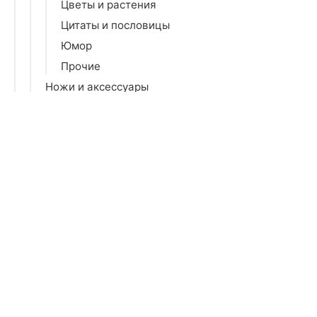
Цветы и растения
Цитаты и пословицы
Юмор
Прочие
Ножи и аксессуары
Посуда для микроволновой печи
Порядок на кухне
Разделочные доски
Сервизы и наборы
Сервировка стола
Столовое серебро
Столовые приборы
Тарелки и блюда
Термопосуда
Фильтры для воды