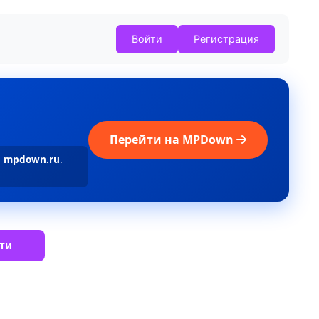
Войти
Регистрация
Перейти на MPDown
а
mpdown.ru
.
ти