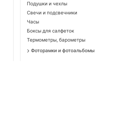
Подушки и чехлы
Свечи и подсвечники
Часы
Боксы для салфеток
Термометры, барометры
Фоторамки и фотоальбомы
Фигурки и статуэтки
Спальня
Гостиная
Детская
Досуг и творчество
Бытовая химия
Все для праздника