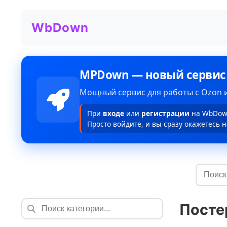
WbDown
MPDown — новый сервис
Мощный сервис для работы с Ozon и
При
входе
или
регистрации
на WbDown
Просто войдите, и вы сразу окажетесь н
Посте