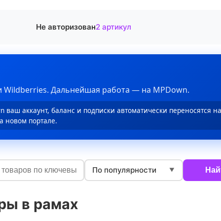
Не авторизован
2 артикул
 Wildberries. Дальнейшая работа — на MPDown.
 ваш аккаунт, баланс и подписки автоматически переносятся н
а новом портале.
По популярности
Най
▼
ры в рамах