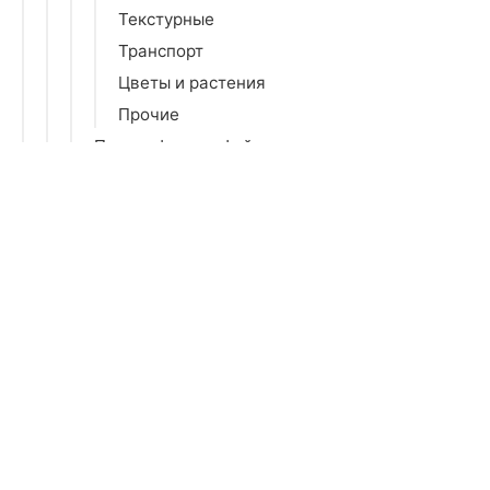
Текстурные
Транспорт
Цветы и растения
Прочие
Печать фотографий
Фигурки и статуэтки
Спальня
Гостиная
Детская
Досуг и творчество
Бытовая химия
Все для праздника
Зеркала