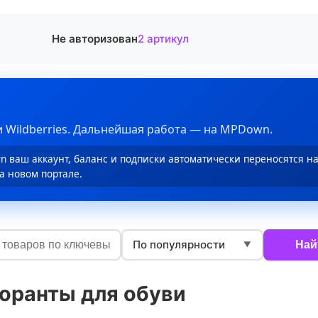
Не авторизован
2 артикул
 Wildberries. Дальнейшая работа — на MPDown.
 ваш аккаунт, баланс и подписки автоматически переносятся н
а новом портале.
По популярности
Най
▼
оранты для обуви