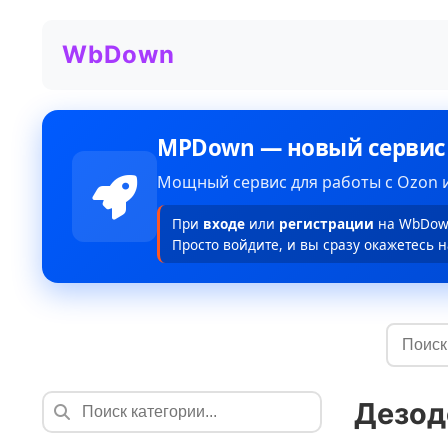
WbDown
MPDown — новый сервис
Мощный сервис для работы с Ozon и
При
входе
или
регистрации
на WbDown
Просто войдите, и вы сразу окажетесь н
Дезод