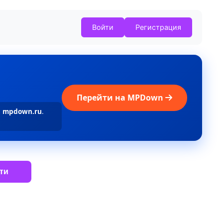
Войти
Регистрация
Перейти на MPDown
а
mpdown.ru
.
ти