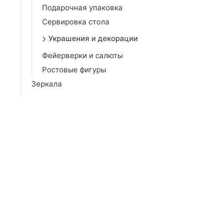
Подарочная упаковка
Сервировка стола
Украшения и декорации
Фейерверки и салюты
Ростовые фигуры
Зеркала
Коврики
Кронштейны
Освещение
Отдых на природе
Парфюмерия для дома
Прихожая
Религия, эзотерика
Сувенирная продукция