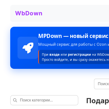
WbDown
MPDown — новый сервис
Мощный сервис для работы с Ozon и
При
входе
или
регистрации
на WbDown
Просто войдите, и вы сразу окажетесь н
Подар