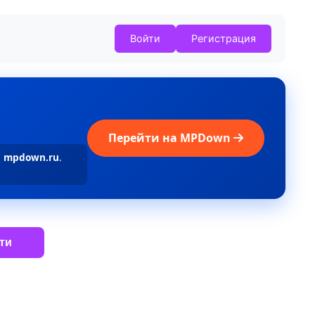
Войти
Регистрация
Перейти на MPDown
а
mpdown.ru
.
ти