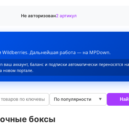
Не авторизован
2 артикул
 Wildberries. Дальнейшая работа — на MPDown.
 ваш аккаунт, баланс и подписки автоматически переносятся н
а новом портале.
По популярности
Най
▼
очные боксы