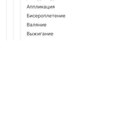
Аппликация
Бисероплетение
Валяние
Выжигание
Вышивание
Вязание
Гравюра
Декупаж
Изготовление аксессуаров для дома
Изготовление кукол и игрушек
Изготовление свечей
Изготовление украшений
Инструменты для рукоделия
Картины по номерам
Квиллинг