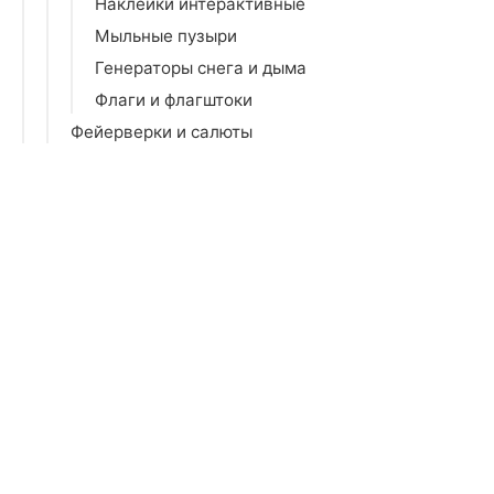
Наклейки интерактивные
Мыльные пузыри
Генераторы снега и дыма
Флаги и флагштоки
Фейерверки и салюты
Ростовые фигуры
Зеркала
Коврики
Кронштейны
Освещение
Отдых на природе
Парфюмерия для дома
Прихожая
Религия, эзотерика