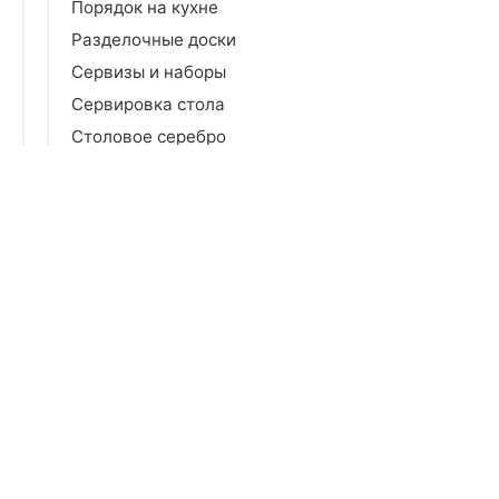
Порядок на кухне
Разделочные доски
Сервизы и наборы
Сервировка стола
Столовое серебро
Столовые приборы
Тарелки и блюда
Термопосуда
Фильтры для воды
Хлебницы
Чайники и кофейники
Предметы интерьера
Спальня
Гостиная