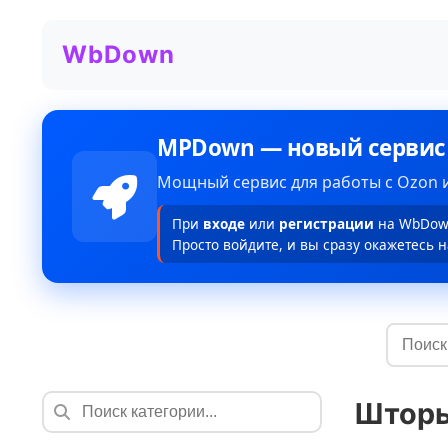
WbDown
MPDown — новый сервис
Мощный сервис для работы с Ozon и
При
входе
или
регистрации
на WbDown
Просто войдите, и вы сразу окажетесь н
Шторы