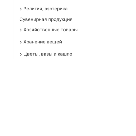
Религия, эзотерика
Сувенирная продукция
Хозяйственные товары
Хранение вещей
Цветы, вазы и кашпо
Шторы
Аксессуары
Жалюзи
Карнизы
Римские и рулонные шторы
Тюли
Фотошторы
Шторы и портьеры