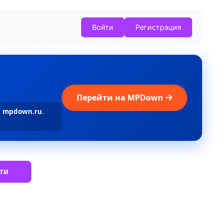
Войти
Регистрация
Перейти на MPDown
а
mpdown.ru
.
ти