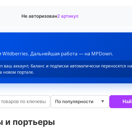
Не авторизован
2 артикул
 Wildberries. Дальнейшая работа — на MPDown.
 ваш аккаунт, баланс и подписки автоматически переносятся н
а новом портале.
По популярности
Най
▼
 и портьеры