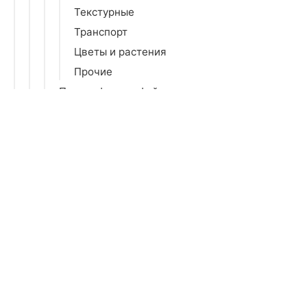
Текстурные
Транспорт
Цветы и растения
Прочие
Печать фотографий
Фигурки и статуэтки
Спальня
Гостиная
Детская
Досуг и творчество
Бытовая химия
Все для праздника
Зеркала