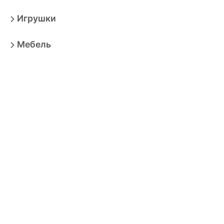
Игрушки
Мебель
Товары для взрослых
Продукты
Бытовая техника
Зоотовары
Спорт
Автотовары