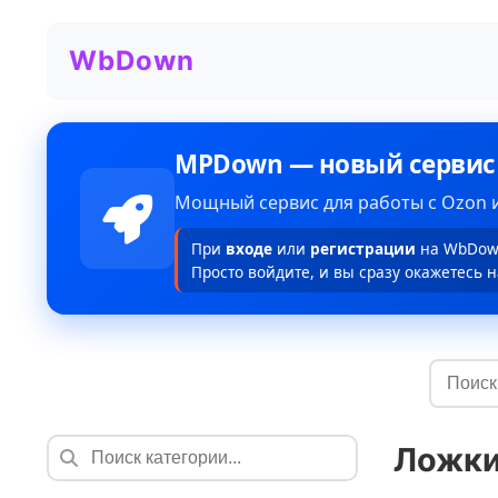
WbDown
MPDown — новый сервис
Мощный сервис для работы с Ozon и
При
входе
или
регистрации
на WbDown
Просто войдите, и вы сразу окажетесь н
Ложки