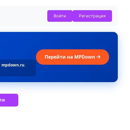
Войти
Регистрация
Перейти на MPDown
а
mpdown.ru
.
ти