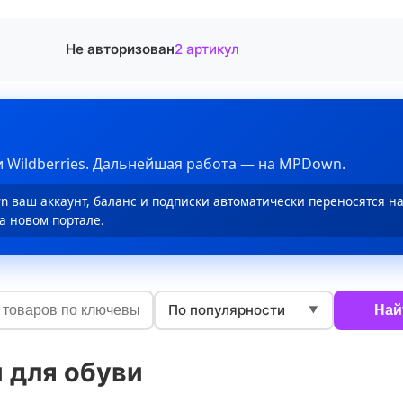
Не авторизован
2 артикул
 Wildberries. Дальнейшая работа — на MPDown.
 ваш аккаунт, баланс и подписки автоматически переносятся н
а новом портале.
По популярности
Най
▼
 для обуви