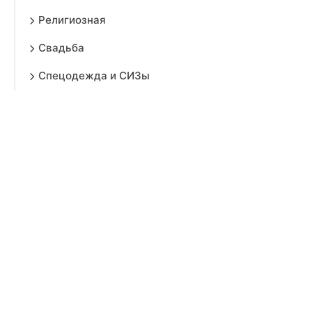
Религиозная
Свадьба
Спецодежда и СИЗы
Подарки женщинам
Обувь
Детям
Мужчинам
Дом
Красота